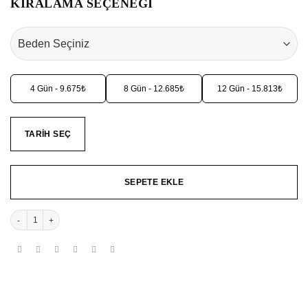
KİRALAMA SEÇENEĞİ
4 Gün - 9.675₺
8 Gün - 12.685₺
12 Gün - 15.813₺
TARIH SEÇ
SEPETE EKLE
Azurea Mavi Uzun Abiye- Gece Elbisesi adet