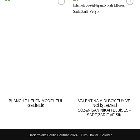
İstek
İstek
Listesine
Listesine
Ekle
Ekle
BLANCHE HELEN MODEL TÜL
VALENTINA MIDI BOY TÜY VE
GELINLIK
İNCI İŞLEMELI
SÖZ&NIŞAN,NIKAH ELBISESI-
SADE,ZARIF VE ŞIK
Dilek Yaldız Houte Couture 2024 - Tüm Hakları Saklıdır