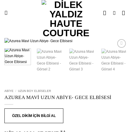
İçeriğe
atla
İstek
Listesine
Ekle
ABIYE
/
UZUN BOY ELBISELER
AZUREA MAVI UZUN ABIYE- GECE ELBISESI
ÖZEL DİKİM İÇİN BİLGİ AL