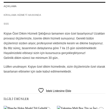
AÇIKLAMA
KIRALAMA HIZMETI HAKKINDA
SSS
Kişiye Özel Dikim Hizmeti Şıklığınızı tamamen size özel tasarlıyoruz! Uzaktan
provasız ölçülerinizle, özenle dikim hizmeti sunuyoruz. Gerekli bütün
ölçülerinizi sizden alıyor, profesyonel ekibimizle kesim ve dikime başlıyoruz.
Bu titiz süreç, tasarımının detaylarına göre 7 ila 15 gün sürebilmektedir.
Hayalinizdeki elbiseyi sizin için kusursuzca gerçekleştiriyoruz!
Gelinlik dikim süreci ise minimum 30 gün..
Lütfen unutmayın: Kışiye özel dikim hizmetinde, sizin ölçülerinizle özel olarak
tasarlanan elbiseler için iade kabul edilmemektedir.
İstek Listesine Ekle
İLGILI ÜRÜNLER