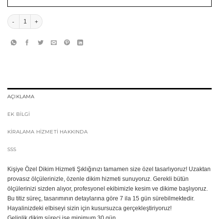
Sole Mini Saten Etek ve İnci İşleme Korse adet
AÇIKLAMA
EK BİLGİ
KIRALAMA HIZMETI HAKKINDA
SSS
Kişiye Özel Dikim Hizmeti Şıklığınızı tamamen size özel tasarlıyoruz! Uzaktan
provasız ölçülerinizle, özenle dikim hizmeti sunuyoruz. Gerekli bütün
ölçülerinizi sizden alıyor, profesyonel ekibimizle kesim ve dikime başlıyoruz.
Bu titiz süreç, tasarımının detaylarına göre 7 ila 15 gün sürebilmektedir.
Hayalinizdeki elbiseyi sizin için kusursuzca gerçekleştiriyoruz!
Gelinlik dikim süreci ise minimum 30 gün..