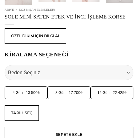
ABIYE
/
SÖZ NIŞAN ELBISELERI
SOLE MINI SATEN ETEK VE İNCI İŞLEME KORSE
ÖZEL DİKİM İÇİN BİLGİ AL
KİRALAMA SEÇENEĞİ
4 Gün - 13.500₺
8 Gün - 17.700₺
12 Gün - 22.425₺
TARIH SEÇ
SEPETE EKLE