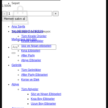
Sepet
1.500
₺
Opaline
adet
Hemen satın al
Ana Sayfa
YALDİZ RENT A DRESS
Sepetinizde ürün bulunmuyor.
Tüm Kiralık Ürünler
Mağazaya geri dön
Kiralık Gelinlikler
Söz ve Nişan elbiseleri
Ara:
Kına Elbiseleri
After Party
Abiye Elbiseler
Gelinlik
Tüm Gelinlikler
After Party Elbiseleri
Korse ve Etek
Abiye
Tüm Abiyeler
Söz ve Nişan Elbiseleri
Kısa Boy Elbiseler
Uzun Boy Elbiseler