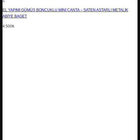
+
EL YAPIMI GÜMÜŞ BONCUKLU MINI ÇANTA – SATEN ASTARLI METALIK
ABIYE BAGET
4.500
₺