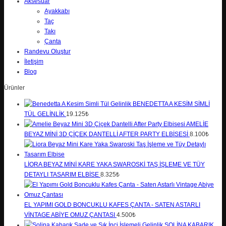
Aksesuar
Ayakkabı
Taç
Takı
Çanta
Randevu Oluştur
İletişim
Blog
Ürünler
BENEDETTA A KESIM SIMLI
TÜL GELINLIK
19.125₺
AMELIE
BEYAZ MINI 3D ÇIÇEK DANTELLI AFTER PARTY ELBISESI
8.100₺
LIORA BEYAZ MINI KARE YAKA SWAROSKI TAŞ İŞLEME VE TÜY
DETAYLI TASARIM ELBISE
8.325₺
EL YAPIMI GOLD BONCUKLU KAFES ÇANTA - SATEN ASTARLI
VINTAGE ABIYE OMUZ ÇANTASI
4.500
₺
SOLINA KABARIK