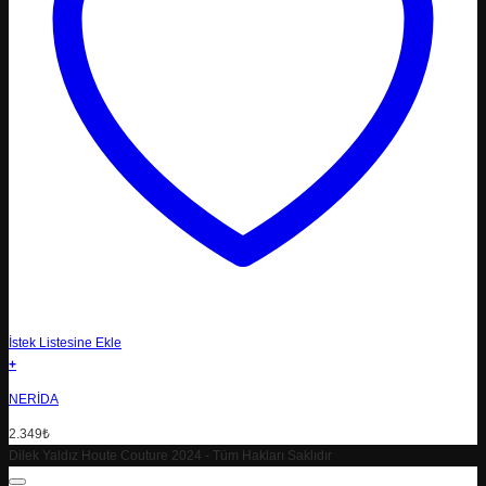
İstek Listesine Ekle
+
NERIDA
2.349
₺
Dilek Yaldız Houte Couture 2024 - Tüm Hakları Saklıdır