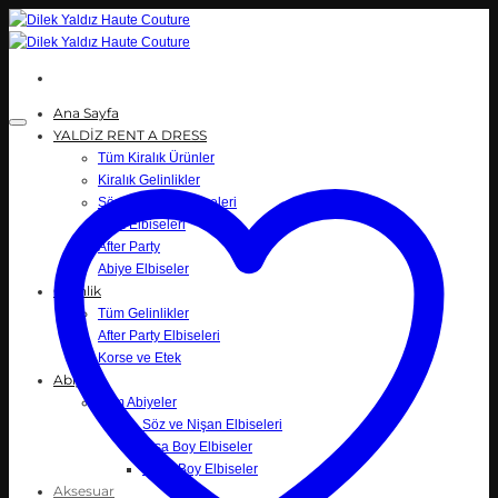
İçeriğe
atla
Ana Sayfa
YALDİZ RENT A DRESS
Tüm Kiralık Ürünler
Kiralık Gelinlikler
Söz ve Nişan elbiseleri
Kına Elbiseleri
After Party
Abiye Elbiseler
Gelinlik
Tüm Gelinlikler
After Party Elbiseleri
Korse ve Etek
Abiye
Tüm Abiyeler
Söz ve Nişan Elbiseleri
Kısa Boy Elbiseler
Uzun Boy Elbiseler
Aksesuar