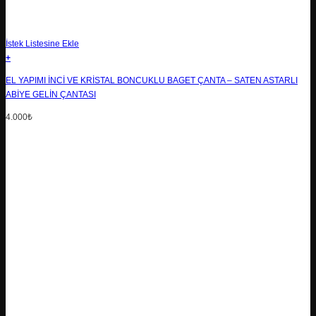
İstek Listesine Ekle
+
EL YAPIMI İNCI VE KRISTAL BONCUKLU BAGET ÇANTA – SATEN ASTARLI
ABIYE GELIN ÇANTASI
4.000
₺