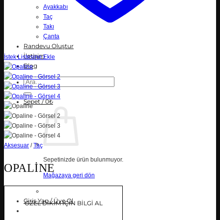
Ayakkabı
Taç
Takı
Çanta
Randevu Oluştur
İletişim
İstek Listesine Ekle
Blog
Ara:
Sepet /
0
₺
Aksesuar
/
Taç
Sepetinizde ürün bulunmuyor.
OPALINE
Mağazaya geri dön
Giriş Yap / Üye Ol
ÖZEL DİKİM İÇİN BİLGİ AL