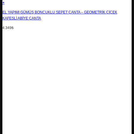
+
EL YAPIMI GÜMÜŞ BONCUKLU SEPET ÇANTA – GEOMETRIK ÇIÇEK
KAFESLI ABIYE ÇANTA
4.349
₺