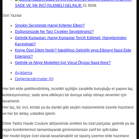
SADE VE ŞIK İNCI İŞLEMELI GELINLIK
31.950₺
Son Yazılar
Smokin Seçiminde Hangi Kriterler Etken?
Düğününüzde Ne Tarz Çiçekler Seçebilirsiniz?
Gelinlik Kumaşları: Hangi Kumaşlar Tercih Edilmeli, Hangilerinden
Kaçınılmalı?
Kişiye Özel Dikim Nedir? İstediğiniz Gelinliği veya Elbiseyi Nasıl Elde
Edersiniz?
Gelinlik ve Abiye Modelleri İçin Vücut Ölçüsü Nasıl Alınır?
Açıklama
Değerlendirmeler (0)
Her biri elde şekillendirilmiş, incelikli işçiliğin zarafetle buluştuğu el yapımı taç
koleksiyonumuz; sade ama etkileyici bir duruşa sahip olmayı sevenler için
tasarlandı.
Her taç, tül, inci, kristal ya da dantel gibi seçkin malzemelerle özenle hazırlanır
ve her bir detay, ustalıkla işlenir.
Dilek Yaldız Haute Couture atölyesinde üretilen bu özel parçalar, gelinlik ya da
nişan kombinlerinizi tamamlayarak görünümünüze zarif bir ışıltı katar.
Her model kişiye özel olarak tasarlanabilir ve sipariş üzerine elde hazırlanır.