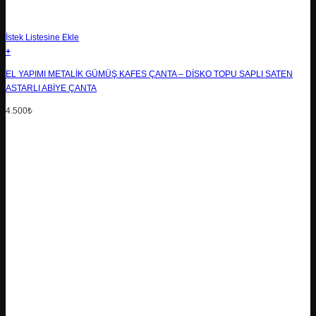
İstek Listesine Ekle
+
EL YAPIMI METALIK GÜMÜŞ KAFES ÇANTA – DISKO TOPU SAPLI SATEN
ASTARLI ABIYE ÇANTA
4.500
₺