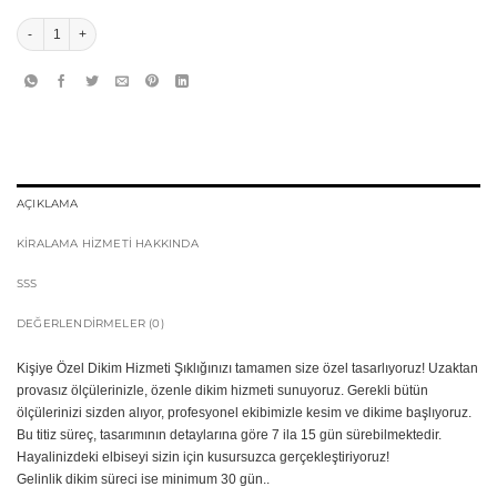
Marenza Kabarık Saten Korseli Gelinlik adet
AÇIKLAMA
KIRALAMA HIZMETI HAKKINDA
SSS
DEĞERLENDIRMELER (0)
Kişiye Özel Dikim Hizmeti Şıklığınızı tamamen size özel tasarlıyoruz! Uzaktan
provasız ölçülerinizle, özenle dikim hizmeti sunuyoruz. Gerekli bütün
ölçülerinizi sizden alıyor, profesyonel ekibimizle kesim ve dikime başlıyoruz.
Bu titiz süreç, tasarımının detaylarına göre 7 ila 15 gün sürebilmektedir.
Hayalinizdeki elbiseyi sizin için kusursuzca gerçekleştiriyoruz!
Gelinlik dikim süreci ise minimum 30 gün..