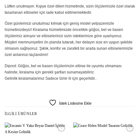
Lütfen unutmayın: Kışiye özel dikim hizmetinde, sizin ölçülerinizle özel olarak
tasarlanan elbiseler için iade kabul edilmemektedir.
Özel günlerinizi unutulmaz kılmak için geniş model yelpazemizle
hizmetinizdeyiz! Kiralama hizmetimizde öncelikle göğüs, bel ve basen
ölçüleriniz alınıyor ve elbiselerinizi sizin isteklerinize göre uyarlıyoruz.
Müşteri memnuniyetini ön planda tutarak, her detayın size en uygun şekilde
olmasını sağlıyoruz. Şıklık, konfor ve zarafeti bir arada sunan elbiselerimizle
özel anlarınızı taçlandırın!
Dipnot: Göğüs, bel ve basen ölçülerinizin elbise ile uyumlu olmaması
halinde, kiralama için gerekli şartları sunamayabiliriz.
Gelinlik kiralamalarımız Sadece İzmir ili için geçerlidir..
İstek Listesine Ekle
İLGILI ÜRÜNLER
İstek
İstek
Listesine
Listesine