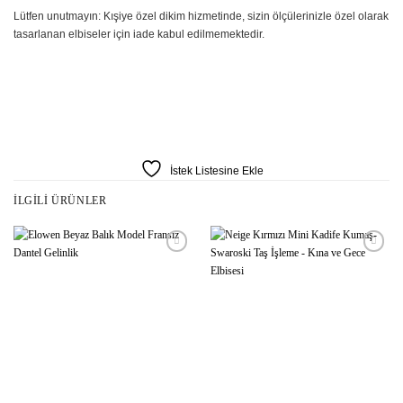
Lütfen unutmayın: Kışiye özel dikim hizmetinde, sizin ölçülerinizle özel olarak
tasarlanan elbiseler için iade kabul edilmemektedir.
İstek Listesine Ekle
İLGILI ÜRÜNLER
İstek
İstek
Listesine
Listesine
Ekle
Ekle