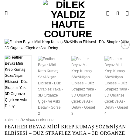
İçeriğe
atla
İstek
Listesine
Ekle
ABIYE
/
SÖZ NIŞAN ELBISELERI
FEATHER BEYAZ MIDI KREP KUMAŞ SÖZ&NIŞAN
ELBISESI – DÜZ STRAPLEZ YAKA – 3D ORGANZE