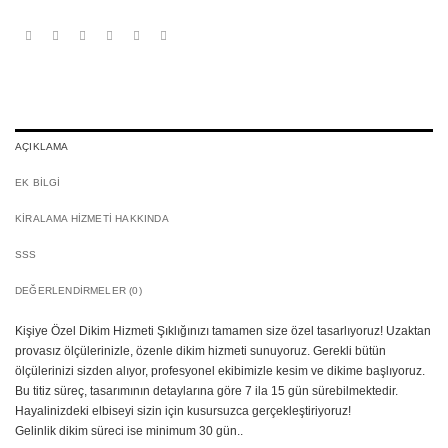
AÇIKLAMA
EK BILGI
KIRALAMA HIZMETI HAKKINDA
SSS
DEĞERLENDIRMELER (0)
Kişiye Özel Dikim Hizmeti Şıklığınızı tamamen size özel tasarlıyoruz! Uzaktan
provasız ölçülerinizle, özenle dikim hizmeti sunuyoruz. Gerekli bütün
ölçülerinizi sizden alıyor, profesyonel ekibimizle kesim ve dikime başlıyoruz.
Bu titiz süreç, tasarımının detaylarına göre 7 ila 15 gün sürebilmektedir.
Hayalinizdeki elbiseyi sizin için kusursuzca gerçekleştiriyoruz!
Gelinlik dikim süreci ise minimum 30 gün..