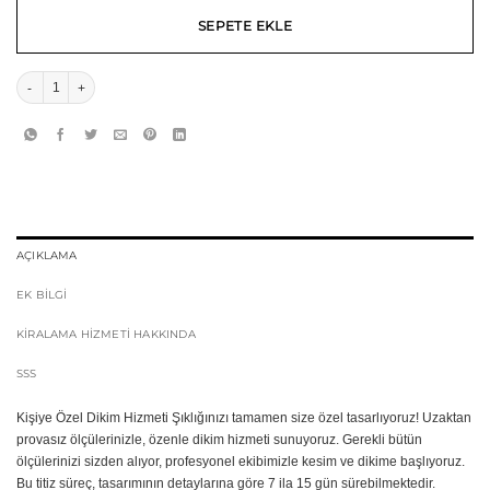
SEPETE EKLE
Dorada Kırmızı Mini Elbise - Tüy ve Dantel Detay - Tasarım Kına Elbisesi adet
AÇIKLAMA
EK BİLGİ
KIRALAMA HIZMETI HAKKINDA
SSS
Kişiye Özel Dikim Hizmeti Şıklığınızı tamamen size özel tasarlıyoruz! Uzaktan
provasız ölçülerinizle, özenle dikim hizmeti sunuyoruz. Gerekli bütün
ölçülerinizi sizden alıyor, profesyonel ekibimizle kesim ve dikime başlıyoruz.
Bu titiz süreç, tasarımının detaylarına göre 7 ila 15 gün sürebilmektedir.