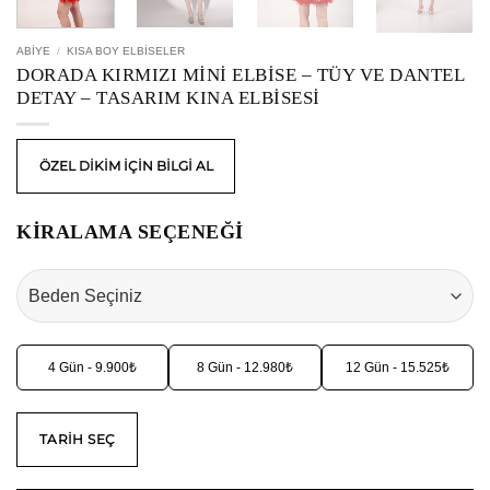
ABIYE
/
KISA BOY ELBISELER
DORADA KIRMIZI MINI ELBISE – TÜY VE DANTEL
DETAY – TASARIM KINA ELBISESI
ÖZEL DİKİM İÇİN BİLGİ AL
KİRALAMA SEÇENEĞİ
4 Gün - 9.900₺
8 Gün - 12.980₺
12 Gün - 15.525₺
TARIH SEÇ