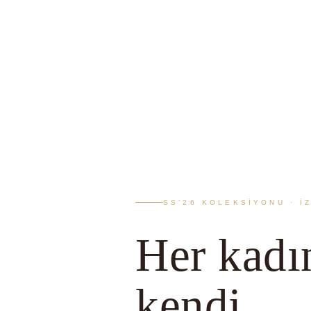
SS’26 KOLEKSIYONU · İ
Her kadı
kendi