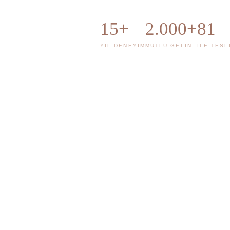
15+
2.000+
81
YIL DENEYIM
MUTLU GELIN
İLE TESL