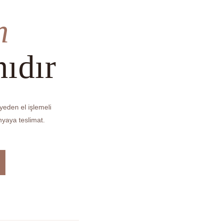
n
ıdır
iyeden el işlemeli
nyaya teslimat.